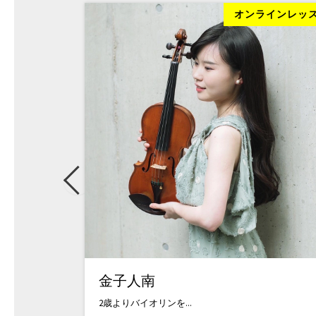
ラインレッスン
オンラインレッ
金子人南
2歳よりバイオリンを...