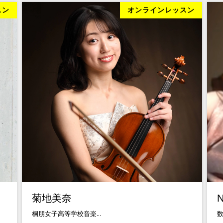
スン
オンラインレッスン
菊地美奈
桐朋女子高等学校音楽...
数