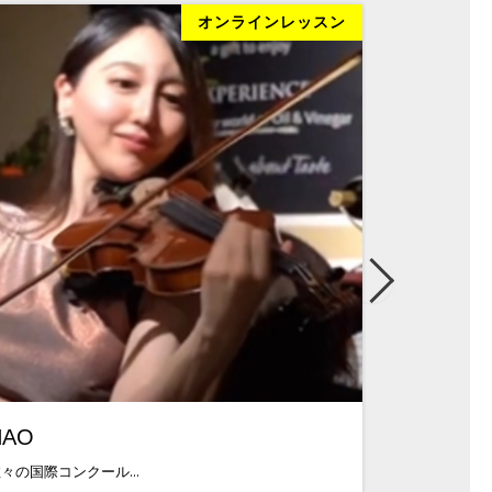
オンラインレッスン
NAO
菊川千明
々の国際コンクール...
山形県立山形北高