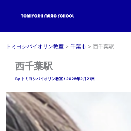
内
容
を
ス
キ
ッ
トミヨシバイオリン教室
千葉市
西千葉駅
プ
西千葉駅
By
トミヨシバイオリン教室
/
2025年2月21日