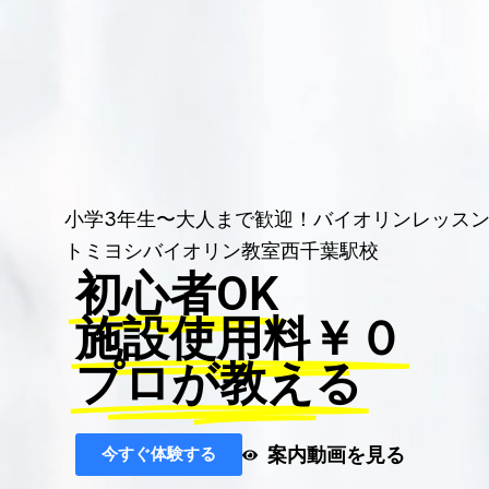
小学3年生〜大人まで歓迎！バイオリンレッス
トミヨシバイオリン教室西千葉駅校
初心者OK
施設使用料￥０
プロが教える
案内動画を見る
今すぐ体験する